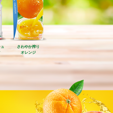
シュ
さわやか搾り
ツ
オレンジ