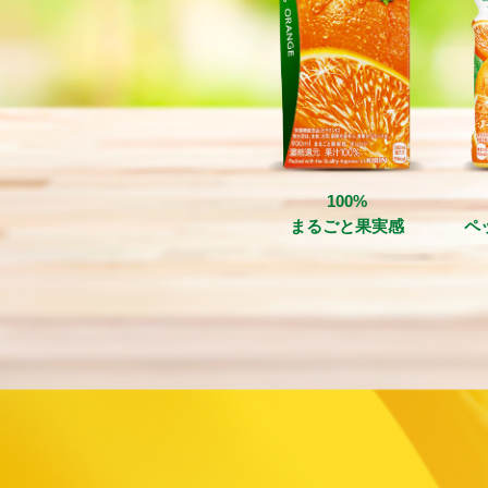
100%
まるごと
果実感
ペ